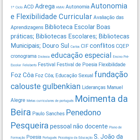
Autonomia
Adrega
ACD
Autonomia
1º Ciclo
AMAI
e Flexibilidade Curricular
Avaliação das
Biblioteca Escolar
Boas
Aprendizagens
práticas; Bibliotecas Escolares; Bibliotecas
Municipais; Douro Sul
conflitos
CIF
CQEP
Carlos
educação especial
cronograma
Dislexia
Ensino Pré-
Festival
Festival de Poesia
Flexibilidade
Escolar
Felisberto
fundação
Foz Côa
Foz Côa; Educação Sexual
calouste gulbenkian
Lideranças
Manuel
Moimenta da
Alegre
Metas curriculares de português
Beira
Penedono
Paulo Sanches
Pesqueira
pessoal não docente
Plano de
S. João da
Poesia
Formação
Português
Psicologia da Educação