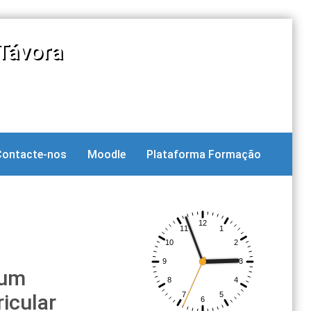
Távora
Contacte-nos
Moodle
Plataforma Formação
num
icular