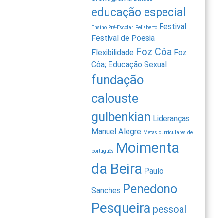
educação especial
Festival
Ensino Pré-Escolar
Felisberto
Festival de Poesia
Foz Côa
Flexibilidade
Foz
Côa; Educação Sexual
fundação
calouste
gulbenkian
Lideranças
Manuel Alegre
Metas curriculares de
Moimenta
português
da Beira
Paulo
Penedono
Sanches
Pesqueira
pessoal