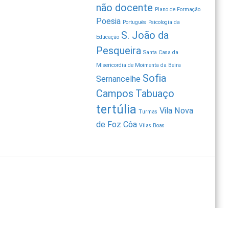
não docente
Plano de Formação
Poesia
Português
Psicologia da
S. João da
Educação
Pesqueira
Santa Casa da
Misericordia de Moimenta da Beira
Sofia
Sernancelhe
Campos
Tabuaço
tertúlia
Vila Nova
Turmas
de Foz Côa
Vilas Boas