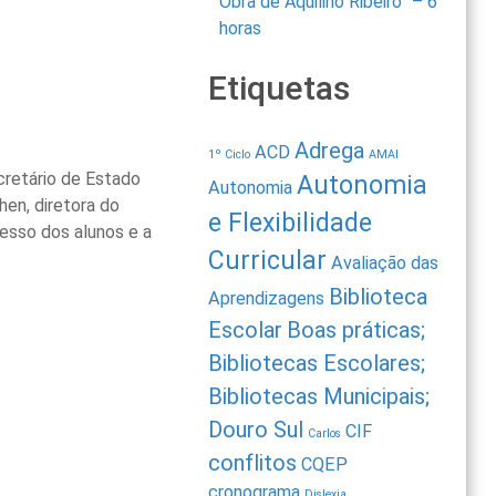
Obra de Aquilino Ribeiro” – 6
horas
Etiquetas
Adrega
ACD
1º Ciclo
AMAI
cretário de Estado
Autonomia
Autonomia
hen, diretora do
e Flexibilidade
esso dos alunos e a
Curricular
Avaliação das
Biblioteca
Aprendizagens
Escolar
Boas práticas;
Bibliotecas Escolares;
Bibliotecas Municipais;
Douro Sul
CIF
Carlos
conflitos
CQEP
cronograma
Dislexia