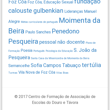
fundação
Foz Côa
Foz Côa; Educação Sexual
calouste gulbenkian
Lideranças
Manuel
Moimenta da
Alegre
Metas curriculares de português
Beira
Penedono
Paulo Sanches
Pesqueira
pessoal não docente
Plano de
S. João da
Poesia
Formação
Português
Psicologia da Educação
Pesqueira
Santa Casa da Misericordia de Moimenta da Beira
tertúlia
Sofia Campos
Tabuaço
Sernancelhe
Vila Nova de Foz Côa
Turmas
Vilas Boas
© 2017 Centro de Formação de Associação de
Escolas do Douro e Távora