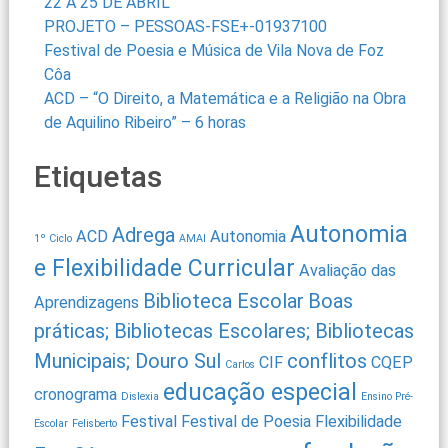
22 A 25 DE ABRIL
PROJETO – PESSOAS-FSE+-01937100
Festival de Poesia e Música de Vila Nova de Foz
Côa
ACD – “O Direito, a Matemática e a Religião na Obra
de Aquilino Ribeiro” – 6 horas
Etiquetas
Autonomia
Adrega
ACD
Autonomia
1º Ciclo
AMAI
e Flexibilidade Curricular
Avaliação das
Biblioteca Escolar
Boas
Aprendizagens
práticas; Bibliotecas Escolares; Bibliotecas
Municipais; Douro Sul
conflitos
CIF
CQEP
Carlos
educação especial
cronograma
Dislexia
Ensino Pré-
Festival
Festival de Poesia
Flexibilidade
Escolar
Felisberto