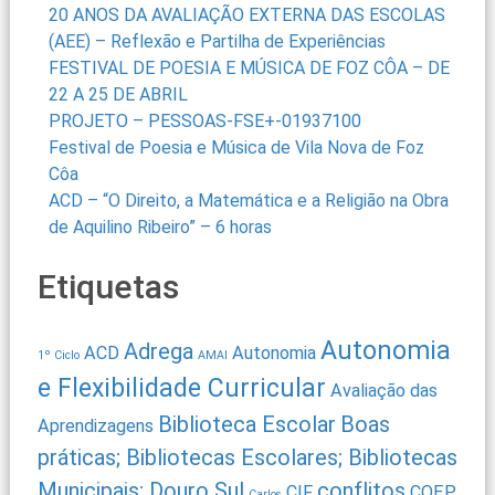
20 ANOS DA AVALIAÇÃO EXTERNA DAS ESCOLAS
(AEE) – Reflexão e Partilha de Experiências
FESTIVAL DE POESIA E MÚSICA DE FOZ CÔA – DE
22 A 25 DE ABRIL
PROJETO – PESSOAS-FSE+-01937100
Festival de Poesia e Música de Vila Nova de Foz
Côa
ACD – “O Direito, a Matemática e a Religião na Obra
de Aquilino Ribeiro” – 6 horas
Etiquetas
Autonomia
Adrega
ACD
Autonomia
1º Ciclo
AMAI
e Flexibilidade Curricular
Avaliação das
Biblioteca Escolar
Boas
Aprendizagens
práticas; Bibliotecas Escolares; Bibliotecas
Municipais; Douro Sul
conflitos
CIF
CQEP
Carlos