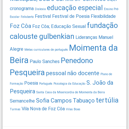
educação especial
cronograma
Dislexia
Ensino Pré-
Festival
Festival de Poesia
Flexibilidade
Escolar
Felisberto
fundação
Foz Côa
Foz Côa; Educação Sexual
calouste gulbenkian
Lideranças
Manuel
Moimenta da
Alegre
Metas curriculares de português
Beira
Penedono
Paulo Sanches
Pesqueira
pessoal não docente
Plano de
S. João da
Poesia
Formação
Português
Psicologia da Educação
Pesqueira
Santa Casa da Misericordia de Moimenta da Beira
tertúlia
Sofia Campos
Tabuaço
Sernancelhe
Vila Nova de Foz Côa
Turmas
Vilas Boas