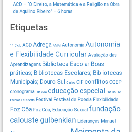
ACD – “O Direito, a Matemática e a Religião na Obra
de Aquilino Ribeiro” – 6 horas
Etiquetas
Autonomia
Adrega
ACD
Autonomia
1º Ciclo
AMAI
e Flexibilidade Curricular
Avaliação das
Biblioteca Escolar
Boas
Aprendizagens
práticas; Bibliotecas Escolares; Bibliotecas
Municipais; Douro Sul
conflitos
CIF
CQEP
Carlos
educação especial
cronograma
Dislexia
Ensino Pré-
Festival
Festival de Poesia
Flexibilidade
Escolar
Felisberto
fundação
Foz Côa
Foz Côa; Educação Sexual
calouste gulbenkian
Lideranças
Manuel
Moimenta da