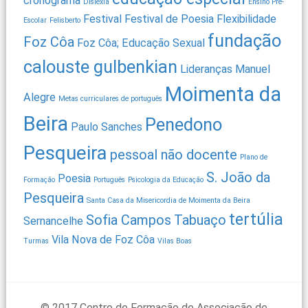
cronograma
Dislexia
Ensino Pré-
Festival
Festival de Poesia
Flexibilidade
Escolar
Felisberto
fundação
Foz Côa
Foz Côa; Educação Sexual
calouste gulbenkian
Lideranças
Manuel
Moimenta da
Alegre
Metas curriculares de português
Beira
Penedono
Paulo Sanches
Pesqueira
pessoal não docente
Plano de
S. João da
Poesia
Formação
Português
Psicologia da Educação
Pesqueira
Santa Casa da Misericordia de Moimenta da Beira
tertúlia
Sofia Campos
Tabuaço
Sernancelhe
Vila Nova de Foz Côa
Turmas
Vilas Boas
© 2017 Centro de Formação de Associação de