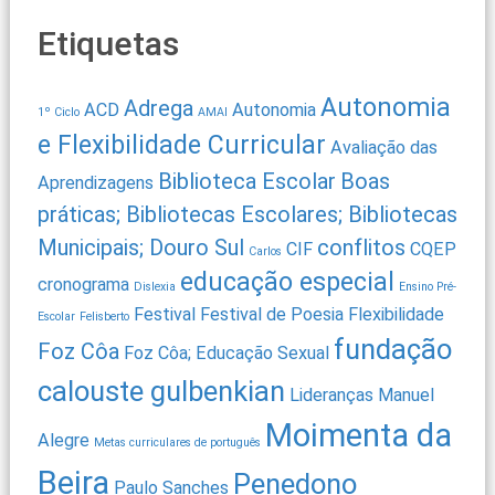
Etiquetas
Autonomia
Adrega
ACD
Autonomia
1º Ciclo
AMAI
e Flexibilidade Curricular
Avaliação das
Biblioteca Escolar
Boas
Aprendizagens
práticas; Bibliotecas Escolares; Bibliotecas
Municipais; Douro Sul
conflitos
CIF
CQEP
Carlos
educação especial
cronograma
Dislexia
Ensino Pré-
Festival
Festival de Poesia
Flexibilidade
Escolar
Felisberto
fundação
Foz Côa
Foz Côa; Educação Sexual
calouste gulbenkian
Lideranças
Manuel
Moimenta da
Alegre
Metas curriculares de português
Beira
Penedono
Paulo Sanches