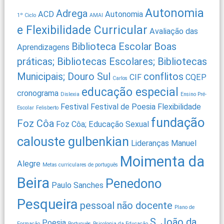
Autonomia
Adrega
ACD
Autonomia
1º Ciclo
AMAI
e Flexibilidade Curricular
Avaliação das
Biblioteca Escolar
Boas
Aprendizagens
práticas; Bibliotecas Escolares; Bibliotecas
Municipais; Douro Sul
conflitos
CIF
CQEP
Carlos
educação especial
cronograma
Dislexia
Ensino Pré-
Festival
Festival de Poesia
Flexibilidade
Escolar
Felisberto
fundação
Foz Côa
Foz Côa; Educação Sexual
calouste gulbenkian
Lideranças
Manuel
Moimenta da
Alegre
Metas curriculares de português
Beira
Penedono
Paulo Sanches
Pesqueira
pessoal não docente
Plano de
S. João da
Poesia
Formação
Português
Psicologia da Educação