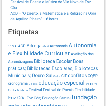
Festival de Poesia e Música de Vila Nova de Foz
Côa
ACD – “O Direito, a Matemática e a Religião na Obra
de Aquilino Ribeiro” – 6 horas
Etiquetas
Autonomia
Adrega
ACD
Autonomia
1º Ciclo
AMAI
e Flexibilidade Curricular
Avaliação das
Biblioteca Escolar
Boas
Aprendizagens
práticas; Bibliotecas Escolares; Bibliotecas
Municipais; Douro Sul
conflitos
CIF
CQEP
Carlos
educação especial
cronograma
Dislexia
Ensino Pré-
Festival
Festival de Poesia
Flexibilidade
Escolar
Felisberto
fundação
Foz Côa
Foz Côa; Educação Sexual