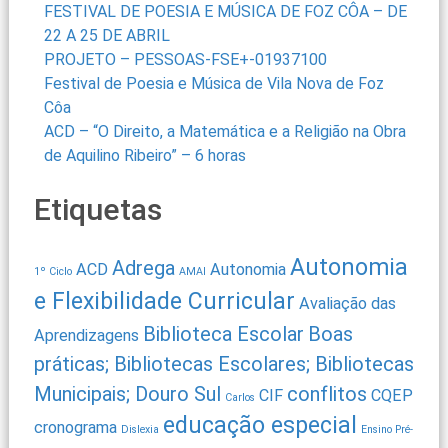
FESTIVAL DE POESIA E MÚSICA DE FOZ CÔA – DE
22 A 25 DE ABRIL
PROJETO – PESSOAS-FSE+-01937100
Festival de Poesia e Música de Vila Nova de Foz
Côa
ACD – “O Direito, a Matemática e a Religião na Obra
de Aquilino Ribeiro” – 6 horas
Etiquetas
Autonomia
Adrega
ACD
Autonomia
1º Ciclo
AMAI
e Flexibilidade Curricular
Avaliação das
Biblioteca Escolar
Boas
Aprendizagens
práticas; Bibliotecas Escolares; Bibliotecas
Municipais; Douro Sul
conflitos
CIF
CQEP
Carlos
educação especial
cronograma
Dislexia
Ensino Pré-