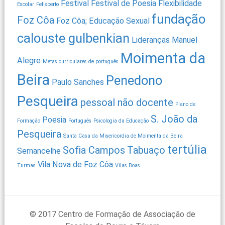
Festival
Festival de Poesia
Flexibilidade
Escolar
Felisberto
fundação
Foz Côa
Foz Côa; Educação Sexual
calouste gulbenkian
Lideranças
Manuel
Moimenta da
Alegre
Metas curriculares de português
Beira
Penedono
Paulo Sanches
Pesqueira
pessoal não docente
Plano de
S. João da
Poesia
Formação
Português
Psicologia da Educação
Pesqueira
Santa Casa da Misericordia de Moimenta da Beira
tertúlia
Sofia Campos
Tabuaço
Sernancelhe
Vila Nova de Foz Côa
Turmas
Vilas Boas
© 2017 Centro de Formação de Associação de