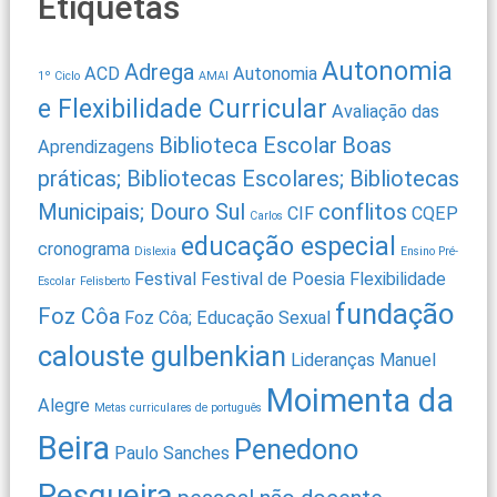
Etiquetas
Autonomia
Adrega
ACD
Autonomia
1º Ciclo
AMAI
e Flexibilidade Curricular
Avaliação das
Biblioteca Escolar
Boas
Aprendizagens
práticas; Bibliotecas Escolares; Bibliotecas
Municipais; Douro Sul
conflitos
CIF
CQEP
Carlos
educação especial
cronograma
Dislexia
Ensino Pré-
Festival
Festival de Poesia
Flexibilidade
Escolar
Felisberto
fundação
Foz Côa
Foz Côa; Educação Sexual
calouste gulbenkian
Lideranças
Manuel
Moimenta da
Alegre
Metas curriculares de português
Beira
Penedono
Paulo Sanches
Pesqueira