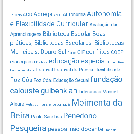
Autonomia
Adrega
ACD
Autonomia
1º Ciclo
AMAI
e Flexibilidade Curricular
Avaliação das
Biblioteca Escolar
Boas
Aprendizagens
práticas; Bibliotecas Escolares; Bibliotecas
Municipais; Douro Sul
conflitos
CIF
CQEP
Carlos
educação especial
cronograma
Dislexia
Ensino Pré-
Festival
Festival de Poesia
Flexibilidade
Escolar
Felisberto
fundação
Foz Côa
Foz Côa; Educação Sexual
calouste gulbenkian
Lideranças
Manuel
Moimenta da
Alegre
Metas curriculares de português
Beira
Penedono
Paulo Sanches
Pesqueira
pessoal não docente
Plano de