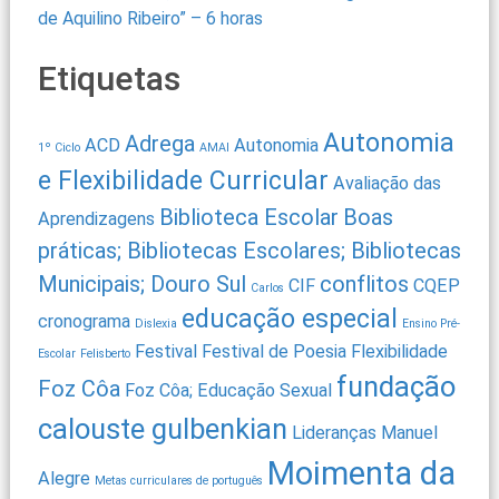
de Aquilino Ribeiro” – 6 horas
Etiquetas
Autonomia
Adrega
ACD
Autonomia
1º Ciclo
AMAI
e Flexibilidade Curricular
Avaliação das
Biblioteca Escolar
Boas
Aprendizagens
práticas; Bibliotecas Escolares; Bibliotecas
Municipais; Douro Sul
conflitos
CIF
CQEP
Carlos
educação especial
cronograma
Dislexia
Ensino Pré-
Festival
Festival de Poesia
Flexibilidade
Escolar
Felisberto
fundação
Foz Côa
Foz Côa; Educação Sexual
calouste gulbenkian
Lideranças
Manuel
Moimenta da
Alegre
Metas curriculares de português