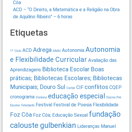
Côa
ACD – “O Direito, a Matemática e a Religião na Obra
de Aquilino Ribeiro” – 6 horas
Etiquetas
Autonomia
Adrega
ACD
Autonomia
1º Ciclo
AMAI
e Flexibilidade Curricular
Avaliação das
Biblioteca Escolar
Boas
Aprendizagens
práticas; Bibliotecas Escolares; Bibliotecas
Municipais; Douro Sul
conflitos
CIF
CQEP
Carlos
educação especial
cronograma
Dislexia
Ensino Pré-
Festival
Festival de Poesia
Flexibilidade
Escolar
Felisberto
fundação
Foz Côa
Foz Côa; Educação Sexual
calouste gulbenkian
Lideranças
Manuel