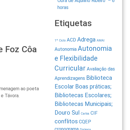
Obra de Aquilino Ribeiro” – 6
horas
Etiquetas
Adrega
ACD
1º Ciclo
AMAI
de Foz Côa
Autonomia
Autonomia
e Flexibilidade
Curricular
Avaliação das
Biblioteca
Aprendizagens
Escolar
Boas práticas;
 Homenagem ao poeta
Bibliotecas Escolares;
 e Távora.
Bibliotecas Municipais;
Douro Sul
CIF
Carlos
conflitos
CQEP
cronograma
Dislexia