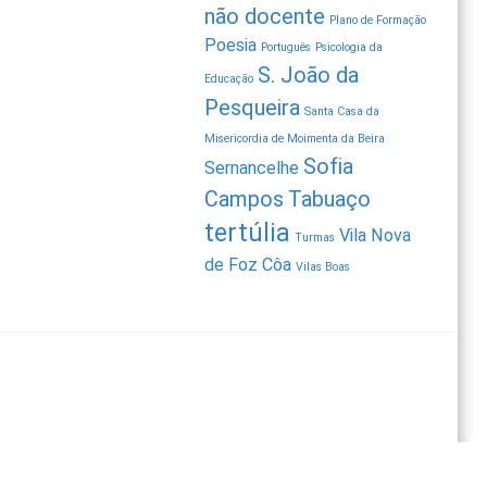
não docente
Plano de Formação
Poesia
Português
Psicologia da
S. João da
Educação
Pesqueira
Santa Casa da
Misericordia de Moimenta da Beira
Sofia
Sernancelhe
Campos
Tabuaço
tertúlia
Vila Nova
Turmas
de Foz Côa
Vilas Boas