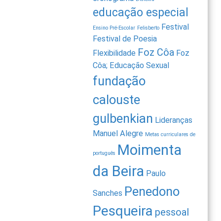
educação especial
Festival
Ensino Pré-Escolar
Felisberto
Festival de Poesia
Foz Côa
Flexibilidade
Foz
Côa; Educação Sexual
fundação
calouste
gulbenkian
Lideranças
Manuel Alegre
Metas curriculares de
Moimenta
português
da Beira
Paulo
Penedono
Sanches
Pesqueira
pessoal