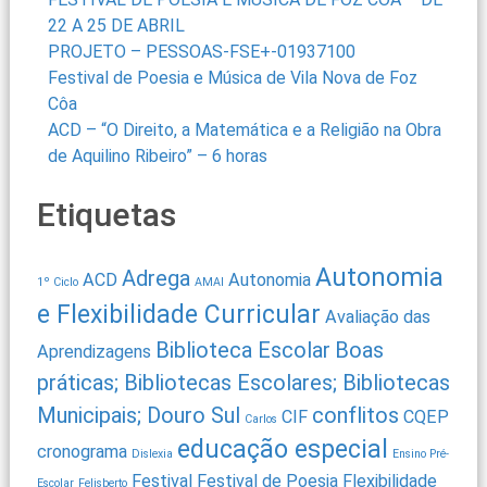
22 A 25 DE ABRIL
PROJETO – PESSOAS-FSE+-01937100
Festival de Poesia e Música de Vila Nova de Foz
Côa
ACD – “O Direito, a Matemática e a Religião na Obra
de Aquilino Ribeiro” – 6 horas
Etiquetas
Autonomia
Adrega
ACD
Autonomia
1º Ciclo
AMAI
e Flexibilidade Curricular
Avaliação das
Biblioteca Escolar
Boas
Aprendizagens
práticas; Bibliotecas Escolares; Bibliotecas
Municipais; Douro Sul
conflitos
CIF
CQEP
Carlos
educação especial
cronograma
Dislexia
Ensino Pré-
Festival
Festival de Poesia
Flexibilidade
Escolar
Felisberto