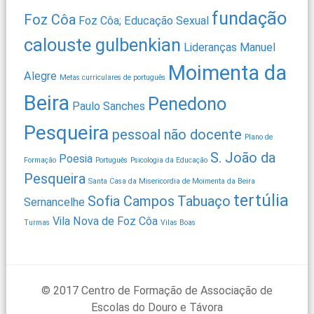
fundação
Foz Côa
Foz Côa; Educação Sexual
calouste gulbenkian
Lideranças
Manuel
Moimenta da
Alegre
Metas curriculares de português
Beira
Penedono
Paulo Sanches
Pesqueira
pessoal não docente
Plano de
S. João da
Poesia
Formação
Português
Psicologia da Educação
Pesqueira
Santa Casa da Misericordia de Moimenta da Beira
tertúlia
Sofia Campos
Tabuaço
Sernancelhe
Vila Nova de Foz Côa
Turmas
Vilas Boas
© 2017 Centro de Formação de Associação de
Escolas do Douro e Távora