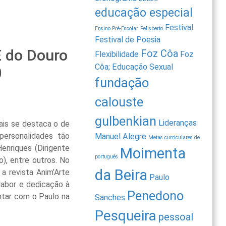
educação especial
Festival
Ensino Pré-Escolar
Felisberto
Festival de Poesia
E do Douro
Foz Côa
Flexibilidade
Foz
Côa; Educação Sexual
0
fundação
calouste
gulbenkian
Lideranças
uais se destaca o de
personalidades tão
Manuel Alegre
Metas curriculares de
enriques (Dirigente
Moimenta
português
o), entre outros. No
da Beira
a revista Anim’Arte
Paulo
labor e dedicação à
Penedono
ntar com o Paulo na
Sanches
Pesqueira
pessoal