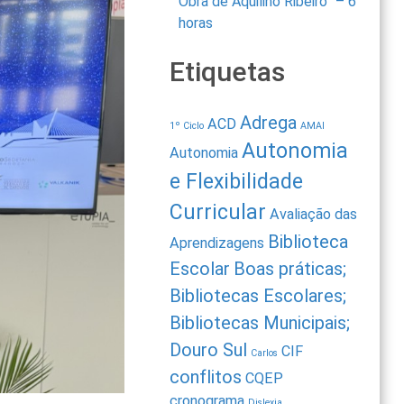
Obra de Aquilino Ribeiro” – 6
horas
Etiquetas
Adrega
ACD
1º Ciclo
AMAI
Autonomia
Autonomia
e Flexibilidade
Curricular
Avaliação das
Biblioteca
Aprendizagens
Escolar
Boas práticas;
Bibliotecas Escolares;
Bibliotecas Municipais;
Douro Sul
CIF
Carlos
conflitos
CQEP
cronograma
Dislexia