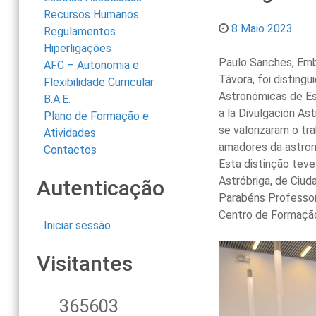
Recursos Humanos
8 Maio 2023
Regulamentos
Hiperligações
Paulo Sanches, Emb
AFC – Autonomia e
Távora, foi disting
Flexibilidade Curricular
Astronómicas de Es
B.A.E.
a la Divulgación As
Plano de Formação e
se valorizaram o tr
Atividades
amadores da astrono
Contactos
Esta distinção teve
Astróbriga, de Ciud
Autenticação
Parabéns Professor
Centro de Formaçã
Iniciar sessão
Visitantes
365603