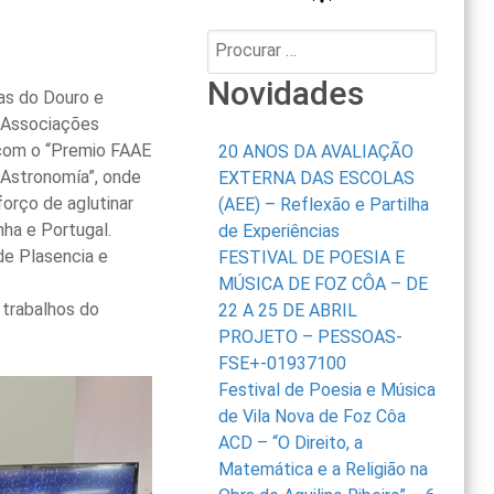
Procurar:
Novidades
as do Douro e
s Associações
 com o “Premio FAAE
20 ANOS DA AVALIAÇÃO
a Astronomía”, onde
EXTERNA DAS ESCOLAS
forço de aglutinar
(AEE) – Reflexão e Partilha
nha e Portugal.
de Experiências
de Plasencia e
FESTIVAL DE POESIA E
MÚSICA DE FOZ CÔA – DE
 trabalhos do
22 A 25 DE ABRIL
PROJETO – PESSOAS-
FSE+-01937100
Festival de Poesia e Música
de Vila Nova de Foz Côa
ACD – “O Direito, a
Matemática e a Religião na