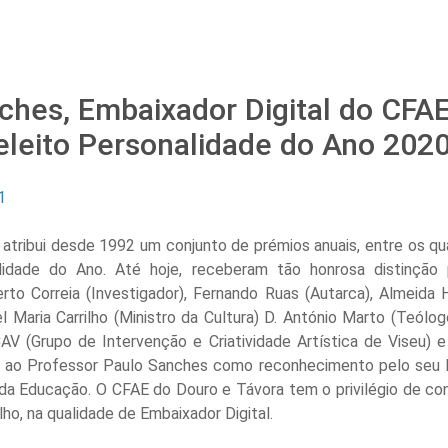
ches, Embaixador Digital do CFA
 eleito Personalidade do Ano 202
1
, atribui desde 1992 um conjunto de prémios anuais, entre os q
idade do Ano. Até hoje, receberam tão honrosa distinção 
rto Correia (Investigador), Fernando Ruas (Autarca), Almeida H
l Maria Carrilho (Ministro da Cultura) D. António Marto (Teólog
V (Grupo de Intervenção e Criatividade Artística de Viseu) e 
o ao Professor Paulo Sanches como reconhecimento pelo seu 
 da Educação. O CFAE do Douro e Távora tem o privilégio de co
lho, na qualidade de Embaixador Digital.