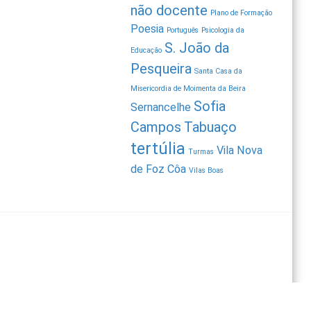
não docente
Plano de Formação
Poesia
Português
Psicologia da
S. João da
Educação
Pesqueira
Santa Casa da
Misericordia de Moimenta da Beira
Sofia
Sernancelhe
Campos
Tabuaço
tertúlia
Vila Nova
Turmas
de Foz Côa
Vilas Boas