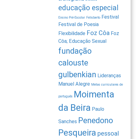
educação especial
Festival
Ensino Pré-Escolar
Felisberto
Festival de Poesia
Foz Côa
Flexibilidade
Foz
Côa; Educação Sexual
fundação
calouste
gulbenkian
Lideranças
Manuel Alegre
Metas curriculares de
Moimenta
português
da Beira
Paulo
Penedono
Sanches
Pesqueira
pessoal