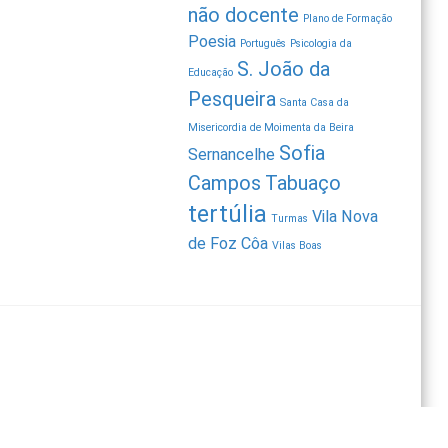
não docente
Plano de Formação
Poesia
Português
Psicologia da
S. João da
Educação
Pesqueira
Santa Casa da
Misericordia de Moimenta da Beira
Sofia
Sernancelhe
Campos
Tabuaço
tertúlia
Vila Nova
Turmas
de Foz Côa
Vilas Boas