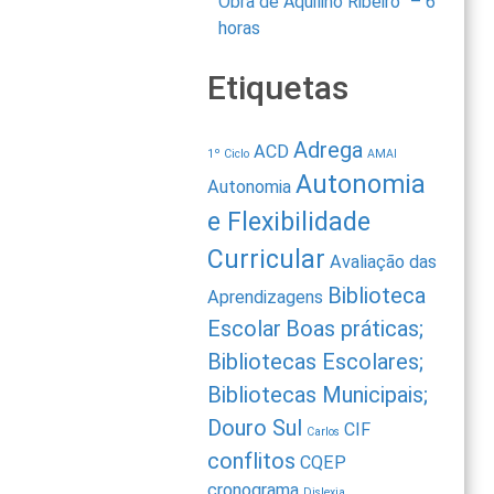
Obra de Aquilino Ribeiro” – 6
horas
Etiquetas
Adrega
ACD
1º Ciclo
AMAI
Autonomia
Autonomia
e Flexibilidade
Curricular
Avaliação das
Biblioteca
Aprendizagens
Escolar
Boas práticas;
Bibliotecas Escolares;
Bibliotecas Municipais;
Douro Sul
CIF
Carlos
conflitos
CQEP
cronograma
Dislexia