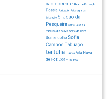
não docente
Plano de Formação
Poesia
Português
Psicologia da
S. João da
Educação
Pesqueira
Santa Casa da
Misericordia de Moimenta da Beira
Sofia
Sernancelhe
Campos
Tabuaço
tertúlia
Vila Nova
Turmas
de Foz Côa
Vilas Boas