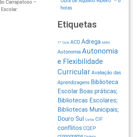
Obra de Aquilino Ribeiro” – 6
ão Carrapatoso –
horas
 Escolar:
Etiquetas
Adrega
ACD
1º Ciclo
AMAI
Autonomia
Autonomia
e Flexibilidade
Curricular
Avaliação das
Biblioteca
Aprendizagens
Escolar
Boas práticas;
Bibliotecas Escolares;
Bibliotecas Municipais;
Douro Sul
CIF
Carlos
conflitos
CQEP
cronograma
Dislexia