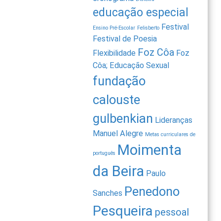
educação especial
Festival
Ensino Pré-Escolar
Felisberto
Festival de Poesia
Foz Côa
Flexibilidade
Foz
Côa; Educação Sexual
fundação
calouste
gulbenkian
Lideranças
Manuel Alegre
Metas curriculares de
Moimenta
português
da Beira
Paulo
Penedono
Sanches
Pesqueira
pessoal