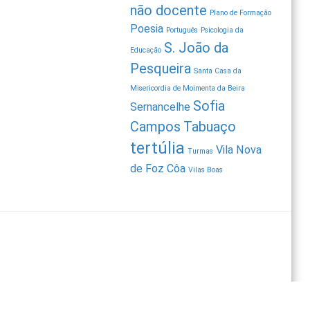
não docente
Plano de Formação
Poesia
Português
Psicologia da
S. João da
Educação
Pesqueira
Santa Casa da
Misericordia de Moimenta da Beira
Sofia
Sernancelhe
Campos
Tabuaço
tertúlia
Vila Nova
Turmas
de Foz Côa
Vilas Boas