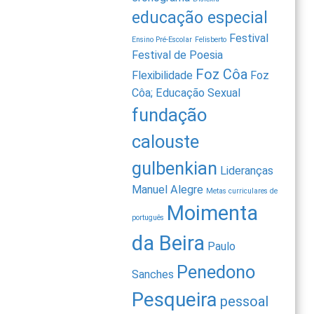
educação especial
Festival
Ensino Pré-Escolar
Felisberto
Festival de Poesia
Foz Côa
Flexibilidade
Foz
Côa; Educação Sexual
fundação
calouste
gulbenkian
Lideranças
Manuel Alegre
Metas curriculares de
Moimenta
português
da Beira
Paulo
Penedono
Sanches
Pesqueira
pessoal