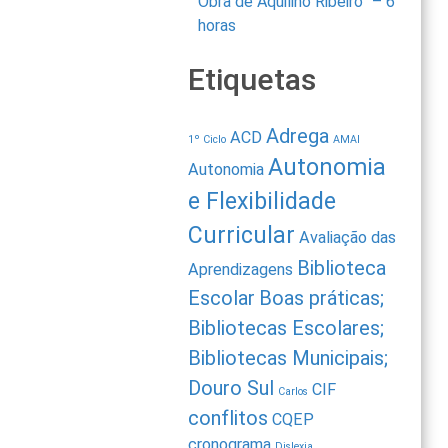
Obra de Aquilino Ribeiro” – 6
horas
Etiquetas
Adrega
ACD
1º Ciclo
AMAI
Autonomia
Autonomia
e Flexibilidade
Curricular
Avaliação das
Biblioteca
Aprendizagens
Escolar
Boas práticas;
Bibliotecas Escolares;
Bibliotecas Municipais;
Douro Sul
CIF
Carlos
conflitos
CQEP
cronograma
Dislexia