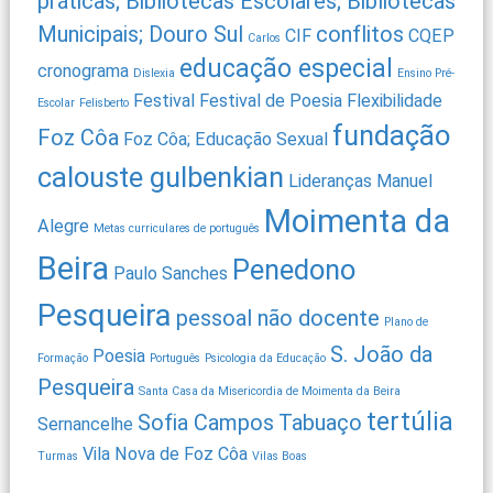
práticas; Bibliotecas Escolares; Bibliotecas
Municipais; Douro Sul
conflitos
CIF
CQEP
Carlos
educação especial
cronograma
Dislexia
Ensino Pré-
Festival
Festival de Poesia
Flexibilidade
Escolar
Felisberto
fundação
Foz Côa
Foz Côa; Educação Sexual
calouste gulbenkian
Lideranças
Manuel
Moimenta da
Alegre
Metas curriculares de português
Beira
Penedono
Paulo Sanches
Pesqueira
pessoal não docente
Plano de
S. João da
Poesia
Formação
Português
Psicologia da Educação
Pesqueira
Santa Casa da Misericordia de Moimenta da Beira
tertúlia
Sofia Campos
Tabuaço
Sernancelhe
Vila Nova de Foz Côa
Turmas
Vilas Boas