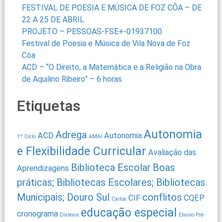
FESTIVAL DE POESIA E MÚSICA DE FOZ CÔA – DE
22 A 25 DE ABRIL
PROJETO – PESSOAS-FSE+-01937100
Festival de Poesia e Música de Vila Nova de Foz
Côa
ACD – “O Direito, a Matemática e a Religião na Obra
de Aquilino Ribeiro” – 6 horas
Etiquetas
Autonomia
Adrega
ACD
Autonomia
1º Ciclo
AMAI
e Flexibilidade Curricular
Avaliação das
Biblioteca Escolar
Boas
Aprendizagens
práticas; Bibliotecas Escolares; Bibliotecas
Municipais; Douro Sul
conflitos
CIF
CQEP
Carlos
educação especial
cronograma
Dislexia
Ensino Pré-