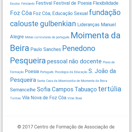
Festival
Festival de Poesia
Flexibilidade
Escolar
Felisberto
fundação
Foz Côa
Foz Côa; Educação Sexual
calouste gulbenkian
Lideranças
Manuel
Moimenta da
Alegre
Metas curriculares de português
Beira
Penedono
Paulo Sanches
Pesqueira
pessoal não docente
Plano de
S. João da
Poesia
Formação
Português
Psicologia da Educação
Pesqueira
Santa Casa da Misericordia de Moimenta da Beira
tertúlia
Sofia Campos
Tabuaço
Sernancelhe
Vila Nova de Foz Côa
Turmas
Vilas Boas
© 2017 Centro de Formação de Associação de