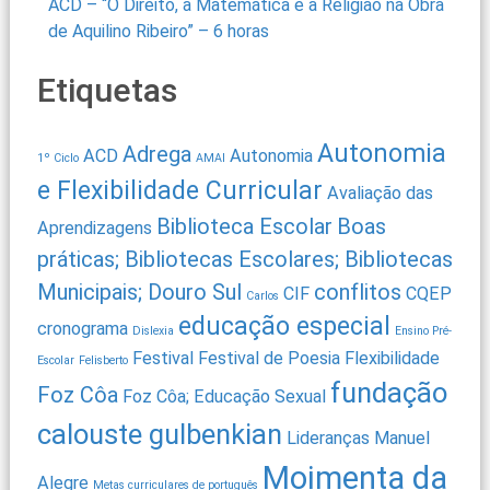
ACD – “O Direito, a Matemática e a Religião na Obra
de Aquilino Ribeiro” – 6 horas
Etiquetas
Autonomia
Adrega
ACD
Autonomia
1º Ciclo
AMAI
e Flexibilidade Curricular
Avaliação das
Biblioteca Escolar
Boas
Aprendizagens
práticas; Bibliotecas Escolares; Bibliotecas
Municipais; Douro Sul
conflitos
CIF
CQEP
Carlos
educação especial
cronograma
Dislexia
Ensino Pré-
Festival
Festival de Poesia
Flexibilidade
Escolar
Felisberto
fundação
Foz Côa
Foz Côa; Educação Sexual
calouste gulbenkian
Lideranças
Manuel
Moimenta da
Alegre
Metas curriculares de português