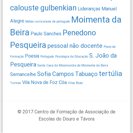
calouste gulbenkian
Lideranças
Manuel
Moimenta da
Alegre
Metas curriculares de português
Beira
Penedono
Paulo Sanches
Pesqueira
pessoal não docente
Plano de
S. João da
Poesia
Formação
Português
Psicologia da Educação
Pesqueira
Santa Casa da Misericordia de Moimenta da Beira
tertúlia
Sofia Campos
Tabuaço
Sernancelhe
Vila Nova de Foz Côa
Turmas
Vilas Boas
© 2017 Centro de Formação de Associação de
Escolas do Douro e Távora