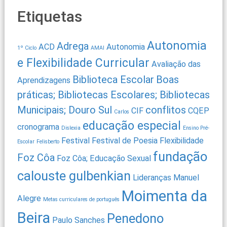
Etiquetas
Autonomia
Adrega
ACD
Autonomia
1º Ciclo
AMAI
e Flexibilidade Curricular
Avaliação das
Biblioteca Escolar
Boas
Aprendizagens
práticas; Bibliotecas Escolares; Bibliotecas
Municipais; Douro Sul
conflitos
CIF
CQEP
Carlos
educação especial
cronograma
Dislexia
Ensino Pré-
Festival
Festival de Poesia
Flexibilidade
Escolar
Felisberto
fundação
Foz Côa
Foz Côa; Educação Sexual
calouste gulbenkian
Lideranças
Manuel
Moimenta da
Alegre
Metas curriculares de português
Beira
Penedono
Paulo Sanches