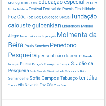
educação especial
cronograma
Dislexia
Ensino Pré-
Festival
Festival de Poesia
Flexibilidade
Escolar
Felisberto
fundação
Foz Côa
Foz Côa; Educação Sexual
calouste gulbenkian
Lideranças
Manuel
Moimenta da
Alegre
Metas curriculares de português
Beira
Penedono
Paulo Sanches
Pesqueira
pessoal não docente
Plano de
S. João da
Poesia
Formação
Português
Psicologia da Educação
Pesqueira
Santa Casa da Misericordia de Moimenta da Beira
tertúlia
Sofia Campos
Tabuaço
Sernancelhe
Vila Nova de Foz Côa
Turmas
Vilas Boas