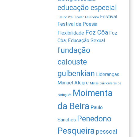
educação especial
Festival
Ensino Pré-Escolar
Felisberto
Festival de Poesia
Foz Côa
Flexibilidade
Foz
Côa; Educação Sexual
fundação
calouste
gulbenkian
Lideranças
Manuel Alegre
Metas curriculares de
Moimenta
português
da Beira
Paulo
Penedono
Sanches
Pesqueira
pessoal