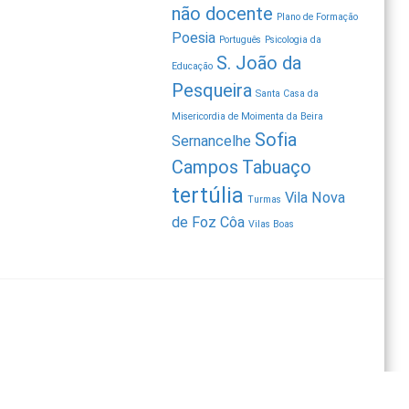
não docente
Plano de Formação
Poesia
Português
Psicologia da
S. João da
Educação
Pesqueira
Santa Casa da
Misericordia de Moimenta da Beira
Sofia
Sernancelhe
Campos
Tabuaço
tertúlia
Vila Nova
Turmas
de Foz Côa
Vilas Boas