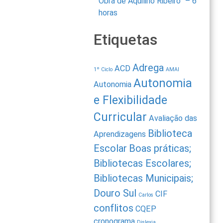
Obra de Aquilino Ribeiro” – 6
horas
Etiquetas
Adrega
ACD
1º Ciclo
AMAI
Autonomia
Autonomia
e Flexibilidade
Curricular
Avaliação das
Biblioteca
Aprendizagens
Escolar
Boas práticas;
Bibliotecas Escolares;
Bibliotecas Municipais;
Douro Sul
CIF
Carlos
conflitos
CQEP
cronograma
Dislexia