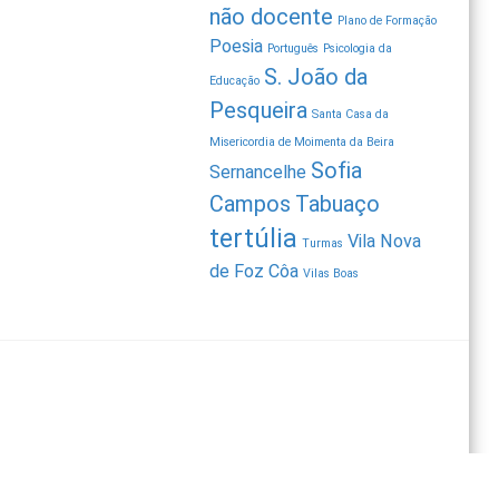
não docente
Plano de Formação
Poesia
Português
Psicologia da
S. João da
Educação
Pesqueira
Santa Casa da
Misericordia de Moimenta da Beira
Sofia
Sernancelhe
Campos
Tabuaço
tertúlia
Vila Nova
Turmas
de Foz Côa
Vilas Boas