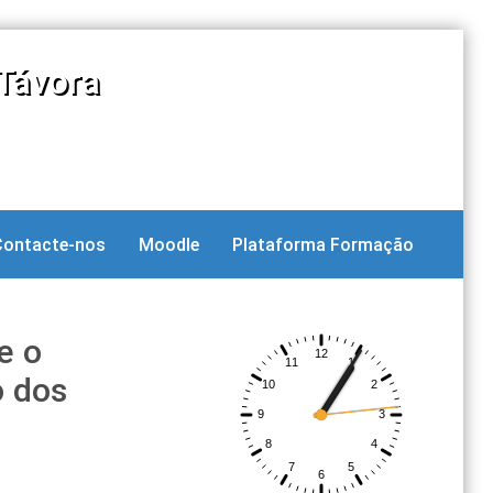
Távora
Contacte-nos
Moodle
Plataforma Formação
e o
o dos