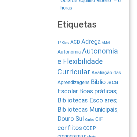
Obra de Aquilino Ribeiro” – 6
horas
Etiquetas
Adrega
ACD
1º Ciclo
AMAI
Autonomia
Autonomia
e Flexibilidade
Curricular
Avaliação das
Biblioteca
Aprendizagens
Escolar
Boas práticas;
Bibliotecas Escolares;
Bibliotecas Municipais;
Douro Sul
CIF
Carlos
conflitos
CQEP
cronograma
Dislexia