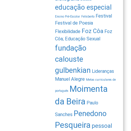
educação especial
Festival
Ensino Pré-Escolar
Felisberto
Festival de Poesia
Foz Côa
Flexibilidade
Foz
Côa; Educação Sexual
fundação
calouste
gulbenkian
Lideranças
Manuel Alegre
Metas curriculares de
Moimenta
português
da Beira
Paulo
Penedono
Sanches
Pesqueira
pessoal