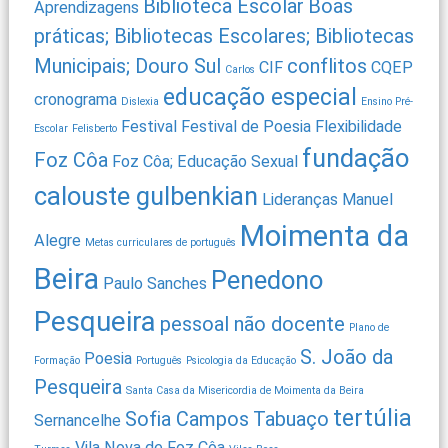
Biblioteca Escolar
Boas
Aprendizagens
práticas; Bibliotecas Escolares; Bibliotecas
Municipais; Douro Sul
conflitos
CIF
CQEP
Carlos
educação especial
cronograma
Dislexia
Ensino Pré-
Festival
Festival de Poesia
Flexibilidade
Escolar
Felisberto
fundação
Foz Côa
Foz Côa; Educação Sexual
calouste gulbenkian
Lideranças
Manuel
Moimenta da
Alegre
Metas curriculares de português
Beira
Penedono
Paulo Sanches
Pesqueira
pessoal não docente
Plano de
S. João da
Poesia
Formação
Português
Psicologia da Educação
Pesqueira
Santa Casa da Misericordia de Moimenta da Beira
tertúlia
Sofia Campos
Tabuaço
Sernancelhe
Vila Nova de Foz Côa