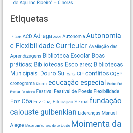
de Aquilino Ribeiro” – 6 horas
Etiquetas
Autonomia
Adrega
ACD
Autonomia
1º Ciclo
AMAI
e Flexibilidade Curricular
Avaliação das
Biblioteca Escolar
Boas
Aprendizagens
práticas; Bibliotecas Escolares; Bibliotecas
Municipais; Douro Sul
conflitos
CIF
CQEP
Carlos
educação especial
cronograma
Dislexia
Ensino Pré-
Festival
Festival de Poesia
Flexibilidade
Escolar
Felisberto
fundação
Foz Côa
Foz Côa; Educação Sexual
calouste gulbenkian
Lideranças
Manuel
Moimenta da
Alegre
Metas curriculares de português