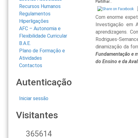
Partilhar...
Recursos Humanos
Regulamentos
Com enorme expeta
Hiperligações
Investigação em A
AFC – Autonomia e
aprendizagens. C
Flexibilidade Curricular
Rodrigues-Sernance
B.A.E.
dinamização da for
Plano de Formação e
Fundamentação e me
Atividades
do Ensino e da Aval
Contactos
Autenticação
Iniciar sessão
Visitantes
365614