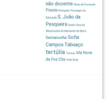
não docente
Plano de Formação
Poesia
Português
Psicologia da
S. João da
Educação
Pesqueira
Santa Casa da
Misericordia de Moimenta da Beira
Sofia
Sernancelhe
Campos
Tabuaço
tertúlia
Vila Nova
Turmas
de Foz Côa
Vilas Boas