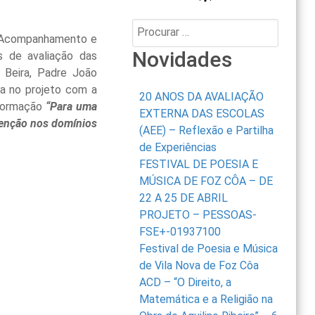
Procurar:
, Acompanhamento e
Novidades
s de avaliação das
Beira, Padre João
ta no projeto com a
20 ANOS DA AVALIAÇÃO
 Formação
“Para uma
EXTERNA DAS ESCOLAS
venção nos domínios
(AEE) – Reflexão e Partilha
de Experiências
FESTIVAL DE POESIA E
MÚSICA DE FOZ CÔA – DE
22 A 25 DE ABRIL
PROJETO – PESSOAS-
FSE+-01937100
Festival de Poesia e Música
de Vila Nova de Foz Côa
ACD – “O Direito, a
Matemática e a Religião na