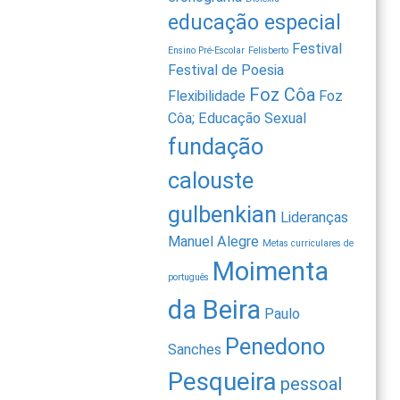
educação especial
Festival
Ensino Pré-Escolar
Felisberto
Festival de Poesia
Foz Côa
Flexibilidade
Foz
Côa; Educação Sexual
fundação
calouste
gulbenkian
Lideranças
Manuel Alegre
Metas curriculares de
Moimenta
português
da Beira
Paulo
Penedono
Sanches
Pesqueira
pessoal