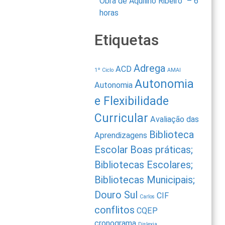
Obra de Aquilino Ribeiro” – 6
horas
Etiquetas
Adrega
ACD
1º Ciclo
AMAI
Autonomia
Autonomia
e Flexibilidade
Curricular
Avaliação das
Biblioteca
Aprendizagens
Escolar
Boas práticas;
Bibliotecas Escolares;
Bibliotecas Municipais;
Douro Sul
CIF
Carlos
conflitos
CQEP
cronograma
Dislexia