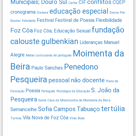
Municipais; Douro Sul
conflitos
CIF
CQEP
Carlos
educação especial
cronograma
Dislexia
Ensino Pré-
Festival
Festival de Poesia
Flexibilidade
Escolar
Felisberto
fundação
Foz Côa
Foz Côa; Educação Sexual
calouste gulbenkian
Lideranças
Manuel
Moimenta da
Alegre
Metas curriculares de português
Beira
Penedono
Paulo Sanches
Pesqueira
pessoal não docente
Plano de
S. João da
Poesia
Formação
Português
Psicologia da Educação
Pesqueira
Santa Casa da Misericordia de Moimenta da Beira
tertúlia
Sofia Campos
Tabuaço
Sernancelhe
Vila Nova de Foz Côa
Turmas
Vilas Boas