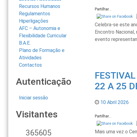
Recursos Humanos
Partilhar...
Regulamentos
Hiperligações
Celebra-se este an
AFC – Autonomia e
Encontro Nacional, 
Flexibilidade Curricular
evento representan
B.A.E.
Plano de Formação e
Atividades
Contactos
FESTIVAL
Autenticação
22 A 25 D
Iniciar sessão
10 Abril 2026
Visitantes
Partilhar...
365605
Mais uma vez o Cen