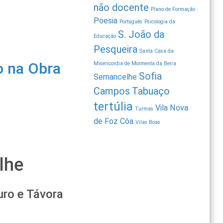
não docente
Plano de Formação
Poesia
Português
Psicologia da
S. João da
Educação
Pesqueira
Santa Casa da
o na Obra
Misericordia de Moimenta da Beira
Sofia
Sernancelhe
Campos
Tabuaço
tertúlia
Vila Nova
Turmas
de Foz Côa
Vilas Boas
lhe
uro e Távora