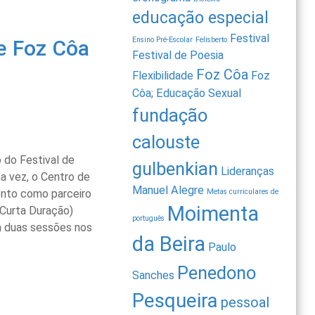
educação especial
Festival
Ensino Pré-Escolar
Felisberto
de Foz Côa
Festival de Poesia
Foz Côa
Flexibilidade
Foz
Côa; Educação Sexual
fundação
calouste
 do Festival de
gulbenkian
Lideranças
a vez, o Centro de
Manuel Alegre
ento como parceiro
Metas curriculares de
Moimenta
 Curta Duração)
português
m duas sessões nos
da Beira
Paulo
Penedono
Sanches
Pesqueira
pessoal