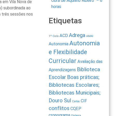
Obra de Aquilino Ribeiro” – 6
a em Vila Nova de
horas
o) subordinada ao
m três sessões nos
Etiquetas
Adrega
ACD
1º Ciclo
AMAI
Autonomia
Autonomia
e Flexibilidade
Curricular
Avaliação das
Biblioteca
Aprendizagens
Escolar
Boas práticas;
Bibliotecas Escolares;
Bibliotecas Municipais;
Douro Sul
CIF
Carlos
conflitos
CQEP
cronograma
Dislexia