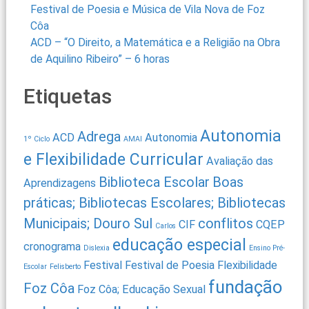
Festival de Poesia e Música de Vila Nova de Foz
Côa
ACD – “O Direito, a Matemática e a Religião na Obra
de Aquilino Ribeiro” – 6 horas
Etiquetas
Autonomia
Adrega
ACD
Autonomia
1º Ciclo
AMAI
e Flexibilidade Curricular
Avaliação das
Biblioteca Escolar
Boas
Aprendizagens
práticas; Bibliotecas Escolares; Bibliotecas
Municipais; Douro Sul
conflitos
CIF
CQEP
Carlos
educação especial
cronograma
Dislexia
Ensino Pré-
Festival
Festival de Poesia
Flexibilidade
Escolar
Felisberto
fundação
Foz Côa
Foz Côa; Educação Sexual