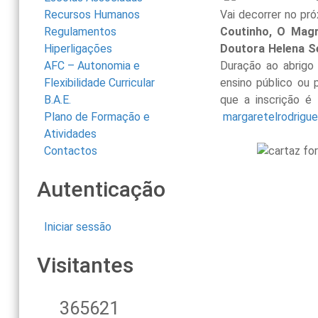
Recursos Humanos
Vai decorrer no pr
Regulamentos
Coutinho, O Mag
Hiperligações
Doutora Helena S
AFC – Autonomia e
Duração ao abrigo
Flexibilidade Curricular
ensino público ou 
B.A.E.
que a inscrição é
Plano de Formação e
margaretelrodrigu
Atividades
Contactos
Autenticação
Iniciar sessão
Visitantes
365621