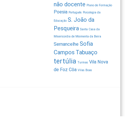
não docente
Plano de Formação
Poesia
Português
Psicologia da
S. João da
Educação
Pesqueira
Santa Casa da
Misericordia de Moimenta da Beira
Sofia
Sernancelhe
Campos
Tabuaço
tertúlia
Vila Nova
Turmas
de Foz Côa
Vilas Boas