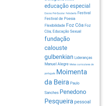
educação especial
Festival
Ensino Pré-Escolar
Felisberto
Festival de Poesia
Foz Côa
Flexibilidade
Foz
Côa; Educação Sexual
fundação
calouste
gulbenkian
Lideranças
Manuel Alegre
Metas curriculares de
Moimenta
português
da Beira
Paulo
Penedono
Sanches
Pesqueira
pessoal