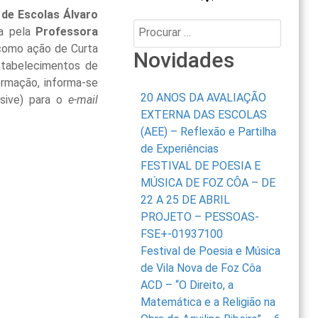
de Escolas Álvaro
Procurar:
a pela
Professora
o como ação de Curta
Novidades
stabelecimentos de
ormação, informa-se
20 ANOS DA AVALIAÇÃO
usive) para o
e-mail
EXTERNA DAS ESCOLAS
(AEE) – Reflexão e Partilha
de Experiências
FESTIVAL DE POESIA E
MÚSICA DE FOZ CÔA – DE
22 A 25 DE ABRIL
PROJETO – PESSOAS-
FSE+-01937100
Festival de Poesia e Música
de Vila Nova de Foz Côa
ACD – “O Direito, a
Matemática e a Religião na