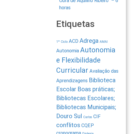
Obra de Aquilino Ribeiro” – 6
horas
Etiquetas
Adrega
ACD
1º Ciclo
AMAI
Autonomia
Autonomia
e Flexibilidade
Curricular
Avaliação das
Biblioteca
Aprendizagens
Escolar
Boas práticas;
Bibliotecas Escolares;
Bibliotecas Municipais;
Douro Sul
CIF
Carlos
conflitos
CQEP
cronograma
Dislexia