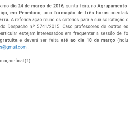
óximo
dia 24 de março de 2016
, quinta-feira, no
Agrupamento 
riço, em Penedono
, uma
formação de três
horas
orientad
erra.
A referida ação reúne os critérios para a sua solicitaçã
 do Despacho n.º 5741/2015. Caso professores de outros e
particular estejam interessados em frequentar a sessão de f
gratuita
e deverá ser feita
até ao dia 18 de março
(incl
es@gmail.com
.