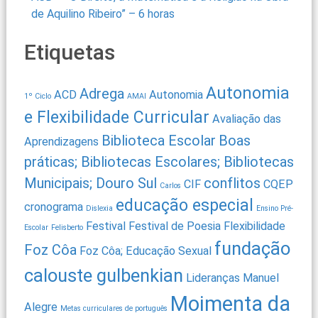
de Aquilino Ribeiro” – 6 horas
Etiquetas
Autonomia
Adrega
ACD
Autonomia
1º Ciclo
AMAI
e Flexibilidade Curricular
Avaliação das
Biblioteca Escolar
Boas
Aprendizagens
práticas; Bibliotecas Escolares; Bibliotecas
Municipais; Douro Sul
conflitos
CIF
CQEP
Carlos
educação especial
cronograma
Dislexia
Ensino Pré-
Festival
Festival de Poesia
Flexibilidade
Escolar
Felisberto
fundação
Foz Côa
Foz Côa; Educação Sexual
calouste gulbenkian
Lideranças
Manuel
Moimenta da
Alegre
Metas curriculares de português