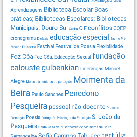
Avaliação das
Biblioteca Escolar
Boas
Aprendizagens
práticas; Bibliotecas Escolares; Bibliotecas
Municipais; Douro Sul
conflitos
CIF
CQEP
Carlos
educação especial
cronograma
Dislexia
Ensino Pré-
Festival
Festival de Poesia
Flexibilidade
Escolar
Felisberto
fundação
Foz Côa
Foz Côa; Educação Sexual
calouste gulbenkian
Lideranças
Manuel
Moimenta da
Alegre
Metas curriculares de português
Beira
Penedono
Paulo Sanches
Pesqueira
pessoal não docente
Plano de
S. João da
Poesia
Formação
Português
Psicologia da Educação
Pesqueira
Santa Casa da Misericordia de Moimenta da Beira
tertúlia
Sofia Campos
Tabuaço
Sernancelhe