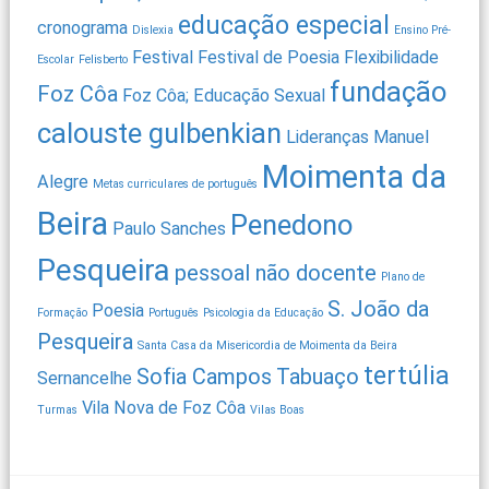
educação especial
cronograma
Dislexia
Ensino Pré-
Festival
Festival de Poesia
Flexibilidade
Escolar
Felisberto
fundação
Foz Côa
Foz Côa; Educação Sexual
calouste gulbenkian
Lideranças
Manuel
Moimenta da
Alegre
Metas curriculares de português
Beira
Penedono
Paulo Sanches
Pesqueira
pessoal não docente
Plano de
S. João da
Poesia
Formação
Português
Psicologia da Educação
Pesqueira
Santa Casa da Misericordia de Moimenta da Beira
tertúlia
Sofia Campos
Tabuaço
Sernancelhe
Vila Nova de Foz Côa
Turmas
Vilas Boas